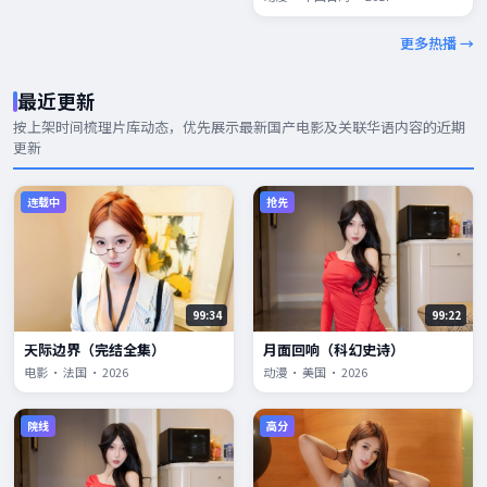
更多热播 →
最近更新
按上架时间梳理片库动态，优先展示
最新国产电影
及关联华语内容的近期
更新
连载中
抢先
99:34
99:22
天际边界（完结全集）
月面回响（科幻史诗）
电影 · 法国 · 2026
动漫 · 美国 · 2026
院线
高分