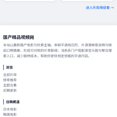
进入片库继续看 →
国产精品视频网
本站以最新国产电影为检索主轴，串联华语档日历、片源清晰度说明与映
后口碑摘要，形成可对照的片单脉络；浅色系门户搭配渐变头图与聚合搜
索入口，减少跳转成本，帮助你更快锁定想看的华语内容。
浏览
全部片库
榜单推荐
主题合集
近期更新
日韩频道
日本电影
韩国电影