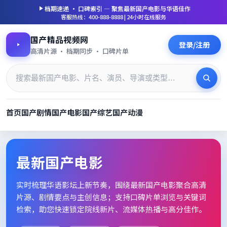
档期速递 · 口碑索引 — 聚焦
最新国产电影
与华语佳作
客服热线：400-888-8888 | 24小时在线服务
国产精品视频网
登录/注册
高清片源 · 档期同步 · 口碑片单
首页
国产剧情
国产电影
国产综艺
国产动漫
最新国产电影_高清片单档期速
最新国产电影
实时梳理华语影坛上新节奏，围绕
最新国产电影
聚合高清
片源、剧情要点与主创信息；支持口碑片单浏览与关键词
检索，助您快速锁定院线新片、流媒体热播与高分佳作。