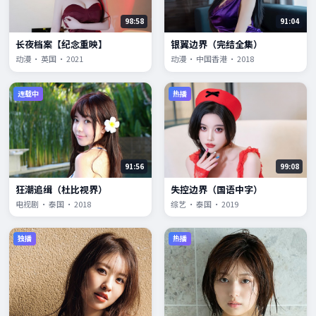
98:58
91:04
长夜档案【纪念重映】
银翼边界（完结全集）
动漫 · 英国 · 2021
动漫 · 中国香港 · 2018
连载中
热播
91:56
99:08
狂潮追缉（杜比视界）
失控边界（国语中字）
电视剧 · 泰国 · 2018
综艺 · 泰国 · 2019
独播
热播