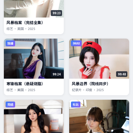
99:23
风暴档案（完结全集）
综艺 · 英国 · 2025
独播
IMAX
99:24
99:48
寒锋档案（悬疑烧脑）
风暴边界（院线同步）
综艺 · 美国 · 2025
纪录片 · 印度 · 2025
完结
杜比