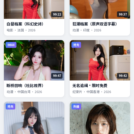
99:22
99:37
白昼档案（科幻史诗）
狂潮档案（原声双语字幕）
电影 · 法国 · 2026
动漫 · 印度 · 2026
IMAX
抢先
99:47
99:42
断桥回响（杜比视界）
无名追缉·限时免费
动漫 · 中国台湾 · 2026
纪录片 · 中国香港 · 2026
抢先
热播