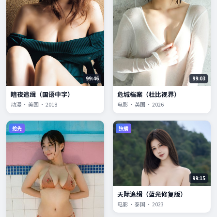
99:46
99:03
暗夜追缉（国语中字）
危城档案（杜比视界）
动漫 · 美国 · 2018
电影 · 英国 · 2026
抢先
独播
99:15
天际追缉（蓝光修复版）
电影 · 泰国 · 2023