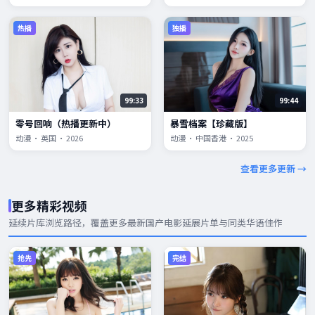
热播
独播
99:33
99:44
零号回响（热播更新中）
暴雪档案【珍藏版】
动漫 · 英国 · 2026
动漫 · 中国香港 · 2025
查看更多更新 →
更多精彩视频
延续片库浏览路径，覆盖更多
最新国产电影
延展片单与同类华语佳作
抢先
完结